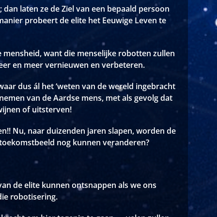
s; dan laten ze de Ziel van een bepaald persoon
manier probeert de elite het Eeuwige Leven te
 mensheid, want die menselijke robotten zullen
eer en meer vernieuwen en verbeteren.
 waar dus ál het ‘weten van de wereld ingebracht
nnemen van de Aardse mens, met als gevolg dat
ijnen of uitsterven!
fen!! Nu, naar duizenden jaren slapen, worden de
it toekomstbeeld nog kunnen veranderen?
van de elite kunnen ontsnappen als we ons
e robotisering.