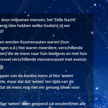
 door miljoenen mensen, het ‘Stille Nacht’
enig idee hebben welke Gode(n) zij eer
d?
ngen worden Kosmonauten waren! (hun
ngen e.d.) Het waren meerdere, verschillende
ten) die de mens naar hún beeltenis en met hún
zoveel verschillende mensenrassen met evenzo
heppen van de Aardse mens al hún ‘weten’
ie, maar dat dat ‘weten’ ten tijde van de
dat de mens nog niet ver genoeg bleek voor
ledige ‘weten’ weer geopend zal worden!(met alle