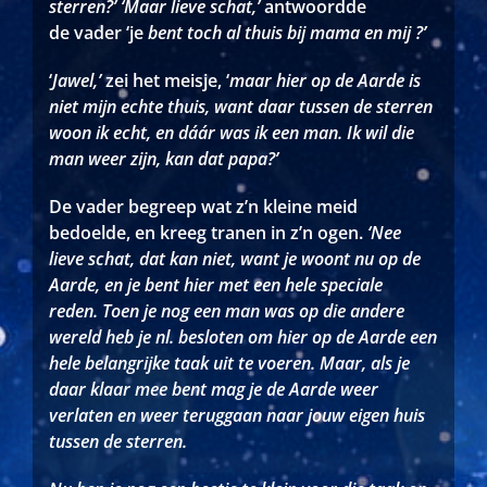
sterren?’
‘Maar lieve schat,’
antwoordde
de vader ‘je
bent toch al thuis bij mama en mij ?’
‘
Jawel,’
zei het meisje, ‘
maar hier op de Aarde is
niet mijn echte thuis, want daar tussen de sterren
woon ik echt, en dáár was ik een man.
Ik wil die
man weer zijn, kan dat papa?’
De vader begreep wat z’n kleine meid
bedoelde, en kreeg tranen in z’n ogen.
‘Nee
lieve schat, dat kan niet, want je woont nu op de
Aarde, en je bent hier met een hele speciale
reden.
Toen je nog een man was op die andere
wereld heb je nl. besloten om hier op de Aarde een
hele belangrijke taak uit te voeren.
Maar, als je
daar klaar mee bent mag je de Aarde weer
verlaten en weer teruggaan naar jouw eigen huis
tussen de sterren.