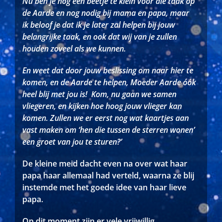
Nu ben je nog een beetje te klein voor die taak op
de Aarde en nog nodig bij mama en papa, maar
ik beloof je dat ik je later zal helpen bij jouw
belangrijke taak, en ook dat wij van je zullen
houden zoveel als we kunnen.
En weet dat door jouw beslissing om naar hier te
komen, en de Aarde te helpen, Moeder Aarde óók
heel blij met jou is!
Kom, nu gaan we samen
vliegeren, en kijken hoe hoog jouw vlieger kan
komen.
Zullen we er eerst nog wat kaartjes aan
vast maken om ‘hen die tussen de sterren wonen’
een groet van jou te sturen?’
De kleine meid dacht even na over wat haar
papa haar allemaal had verteld, waarna ze blij
instemde met het goede idee van haar lieve
papa.
Op dit moment zijn er vele vrijwillig