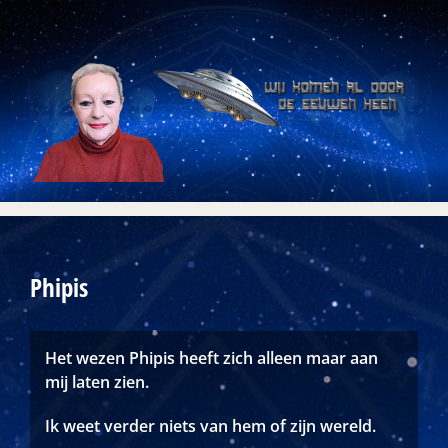
Skip
to
content
Phipis
Het wezen Phipis heeft zich alleen maar aan
mij laten zien.
Ik weet verder niets van hem of zijn wereld.